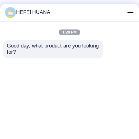
HEFEI HUANA
2'-एफ-डीआई
2'-एफ-डीए
1:28 PM
सबसे अच्छी कीमत
सबसे अच्छी कीमत
Good day, what product are you looking 
for?
हमसे संपर्क करें
हमसे संपर्क करें
और देखो
होम
हमारे बारे में
हमसे संपर्क करें
Desktop Site
साइटमैप
गोपनीयता नीति