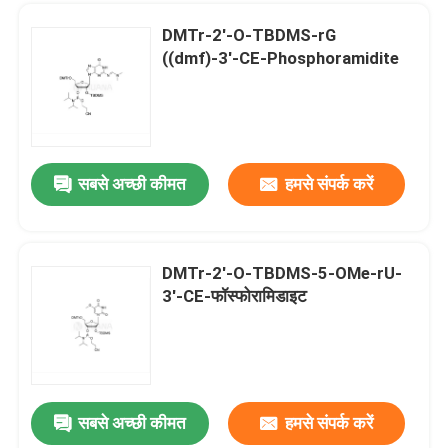
DMTr-2'-O-TBDMS-rG
((dmf)-3'-CE-Phosphoramidite
सबसे अच्छी कीमत
हमसे संपर्क करें
DMTr-2'-O-TBDMS-5-OMe-rU-
3'-CE-फॉस्फोरामिडाइट
घर
उत्पादों
सबसे अच्छी कीमत
हमसे संपर्क करें
DMTr-2'-ara-OAc-G ((iBu)-3'-CE-Phosphoramidite
वीडियो