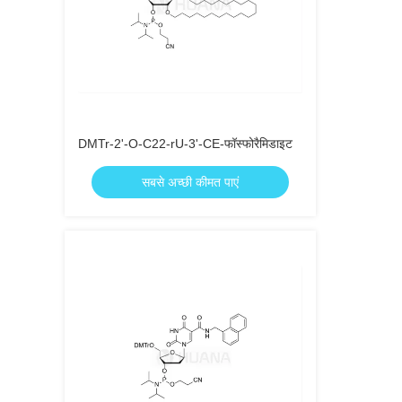
DMTr-2'-O-C22-rU-3'-CE-फॉस्फोरैमिडाइट
सबसे अच्छी कीमत पाएं