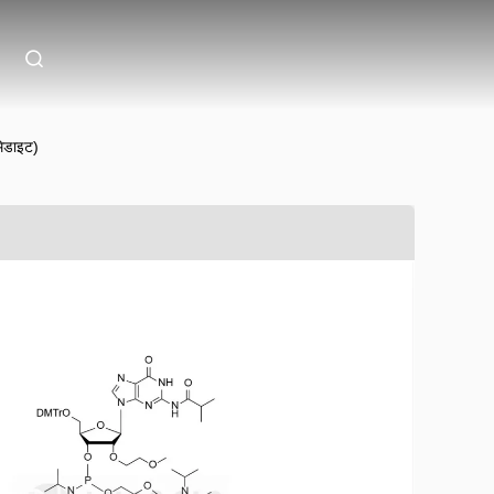
िडाइट)