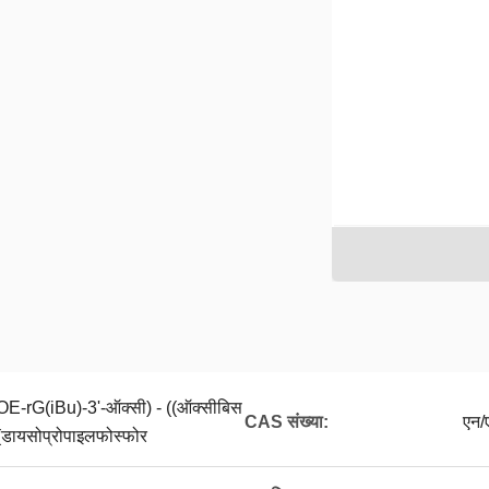
E-rG(iBu)-3'-ऑक्सी) - ((ऑक्सीबिस
CAS संख्या:
एन/
(डायसोप्रोपाइलफोस्फोर