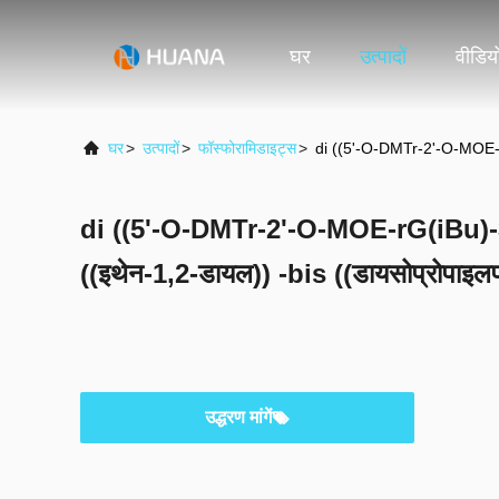
घर
उत्पादों
वीडिय
घर
>
उत्पादों
>
फॉस्फोरामिडाइट्स
>
di ((5'-O-DMTr-2'-O-MOE-rG(
di ((5'-O-DMTr-2'-O-MOE-rG(iBu)-3'
((इथेन-1,2-डायल)) -bis ((डायसोप्रोपाइल
उद्धरण मांगें