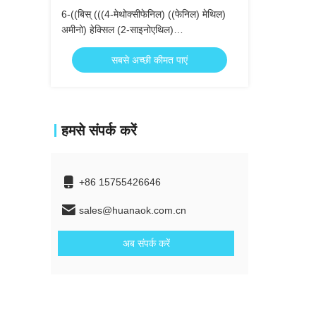
6-((बिस् (((4-मेथोक्सीफेनिल) ((फेनिल) मेथिल)
अमीनो) हेक्सिल (2-साइनोएथिल)
डायसोप्रोपाइलफोस्फोरामिडाइट
सबसे अच्छी कीमत पाएं
हमसे संपर्क करें
+86 15755426646
sales@huanaok.com.cn
अब संपर्क करें