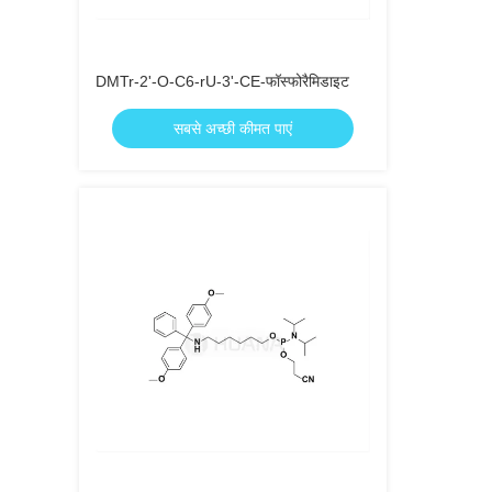
DMTr-2'-O-C6-rU-3'-CE-फॉस्फोरैमिडाइट
सबसे अच्छी कीमत पाएं