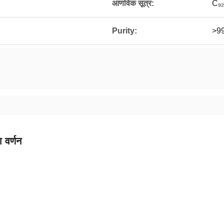
आणविक सूत्र:
C₉₂
Purity:
>9
 वर्णन