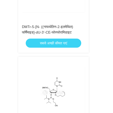
DMTr-5-[N- ((नाफथेलिन-2-इलमेथिल)
फॉर्मैमाइड]-dU-3'-CE-फोस्फोरामिडाइट
सबसे अच्छी कीमत पाएं