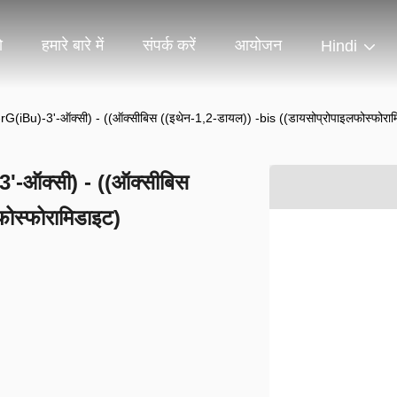
ो
हमारे बारे में
संपर्क करें
आयोजन
Hindi
iBu)-3'-ऑक्सी) - ((ऑक्सीबिस ((इथेन-1,2-डायल)) -bis ((डायसोप्रोपाइलफोस्फोराम
-ऑक्सी) - ((ऑक्सीबिस
फोस्फोरामिडाइट)