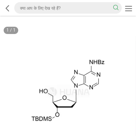
1
/
1