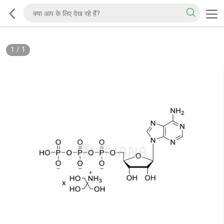
1
/
1