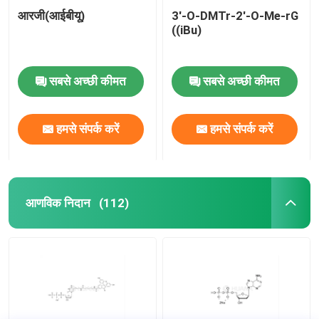
आरजी(आईबीयू)
3'-O-DMTr-2'-O-Me-rG
((iBu)
सबसे अच्छी कीमत
सबसे अच्छी कीमत
हमसे संपर्क करें
हमसे संपर्क करें
आणविक निदान
(112)