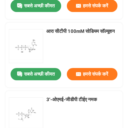
सबसे अच्छी कीमत
हमसे संपर्क करें
आरा सीटीपी 100mM सोडियम सॉल्यूशन
सबसे अच्छी कीमत
हमसे संपर्क करें
घर
3'-ओएमई-जीडीपी टीईए नमक
उत्पादों
वीडियो