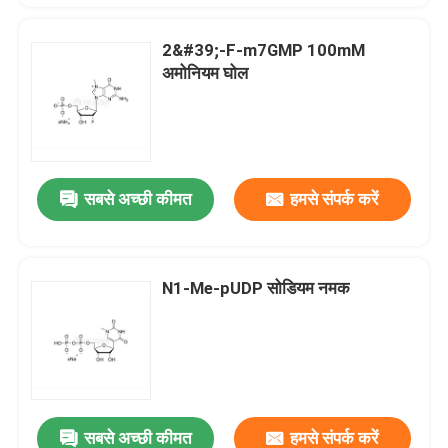
2&#39;-F-m7GMP 100mM
अमोनियम घोल
सबसे अच्छी कीमत
हमसे संपर्क करें
N1-Me-pUDP सोडियम नमक
सबसे अच्छी कीमत
हमसे संपर्क करें