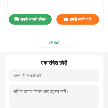
एमआरएनए कच्चा माल
सबसे अच्छी कीमत
हमसे संपर्क करें
फॉस्फोरस अभिकर्मक
और देखो
सुक्सिनेट
न्यूक्लियोसाइड
एक संदेश छोड़ें
आणविक निदान
फ्लोरोसेंट रंग
ओलिगो संश्लेषण अभिकर्मक