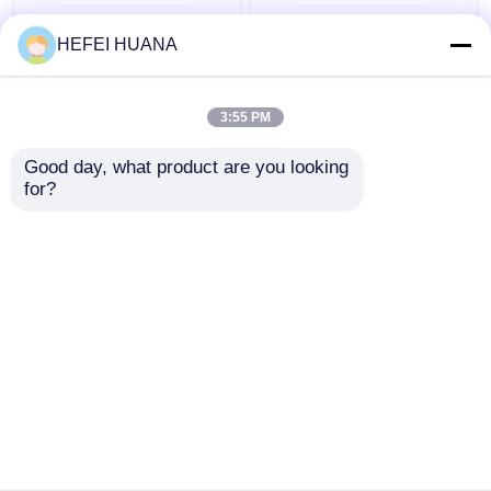
फ्लोरोसेइन-12-डीयूटीपी 1
डीएडीपी डिसोडियम नमक
HEFEI HUANA
एमएम सोडियम समाधान
3:55 PM
सबसे अच्छी कीमत
सबसे अच्छी कीमत
Good day, what product are you looking 
for?
हमसे संपर्क करें
हमसे संपर्क करें
और देखो
होम
हमारे बारे में
हमसे संपर्क करें
Desktop Site
साइटमैप
गोपनीयता नीति