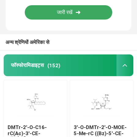
वितरण प्रणाली
कस्टम सेवा
अन्य श्रेणियों अमेरिका से
फॉस्फोरामिडाइट्स
(152)
DMTr-2'-O-C16-
3'-O-DMTr-2'-O-MOE-
rC(Ac)-3'-CE-
5-Me-rC ((Bz)-5'-CE-