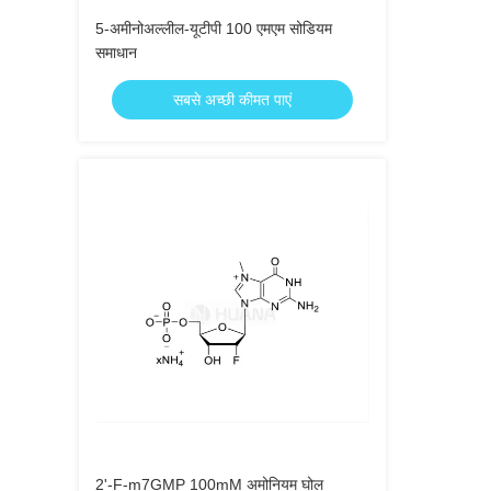
5-अमीनोअल्लील-यूटीपी 100 एमएम सोडियम
समाधान
सबसे अच्छी कीमत पाएं
2'-F-m7GMP 100mM अमोनियम घोल