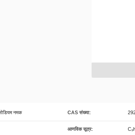
ट सोडियम नमक
CAS संख्या:
292
आणविक सूत्र:
C₉H