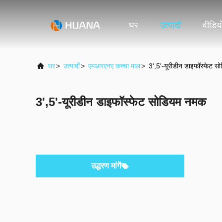
घर
उत्पादों
वीडिय
घर
>
उत्पादों
>
एमआरएनए कच्चा माल
>
3',5'-यूरीडीन डाइफॉस्फेट 
3',5'-यूरीडीन डाइफॉस्फेट सोडियम नमक
उद्धरण मांगें