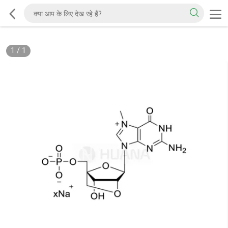
1
/
1