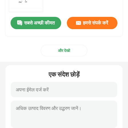
एमआरएनए कच्चा माल
सबसे अच्छी कीमत
हमसे संपर्क करें
फॉस्फोरस अभिकर्मक
और देखो
सुक्सिनेट
न्यूक्लियोसाइड
एक संदेश छोड़ें
आणविक निदान
फ्लोरोसेंट रंग
ओलिगो संश्लेषण अभिकर्मक