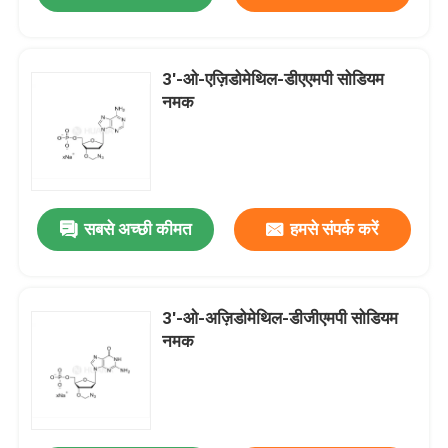
3′-ओ-एज़िडोमेथिल-डीएएमपी सोडियम
नमक
सबसे अच्छी कीमत
हमसे संपर्क करें
3′-ओ-अज़िडोमेथिल-डीजीएमपी सोडियम
नमक