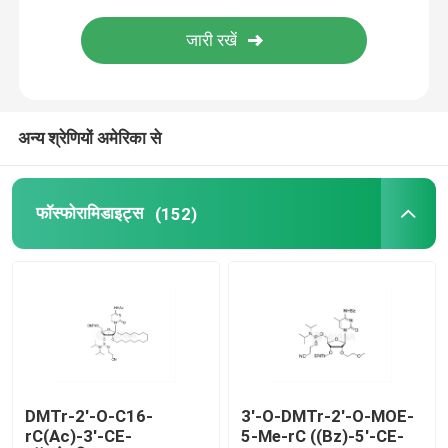
वितरण प्रणाली
कस्टम सेवा
अन्य श्रेणियों अमेरिका से
फॉस्फोरामिडाइट्स
(152)
DMTr-2'-O-C16-
3'-O-DMTr-2'-O-MOE-
rC(Ac)-3'-CE-
5-Me-rC ((Bz)-5'-CE-