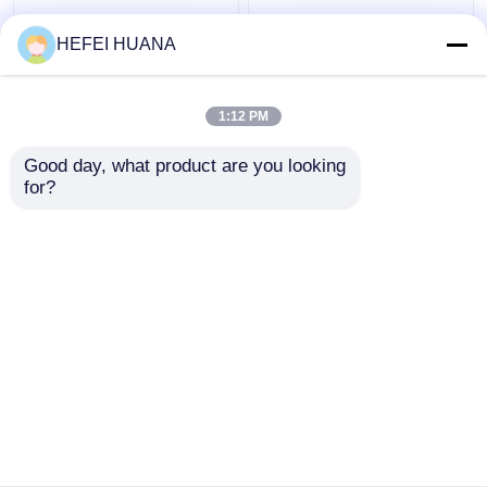
आरजी(आईबीयू)
3'-O-DMTr-2'-O-Me-rG
HEFEI HUANA
((iBu)
1:12 PM
सबसे अच्छी कीमत
सबसे अच्छी कीमत
Good day, what product are you looking 
for?
हमसे संपर्क करें
हमसे संपर्क करें
और देखो
होम
हमारे बारे में
हमसे संपर्क करें
Desktop Site
साइटमैप
गोपनीयता नीति