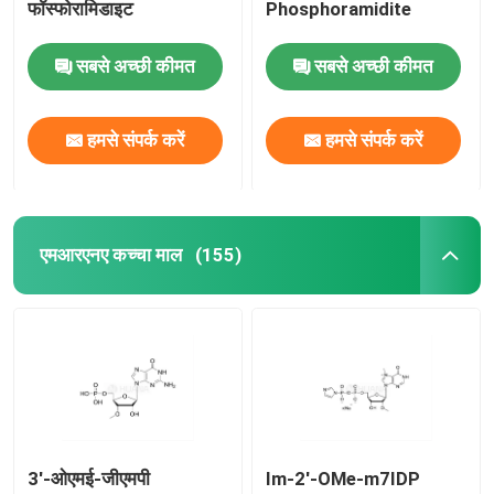
फॉस्फोरामिडाइट
Phosphoramidite
सबसे अच्छी कीमत
सबसे अच्छी कीमत
हमसे संपर्क करें
हमसे संपर्क करें
एमआरएनए कच्चा माल
(155)
3'-ओएमई-जीएमपी
Im-2'-OMe-m7IDP