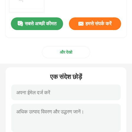
एमआरएनए कच्चा माल
सबसे अच्छी कीमत
हमसे संपर्क करें
फॉस्फोरस अभिकर्मक
और देखो
सुक्सिनेट
न्यूक्लियोसाइड
एक संदेश छोड़ें
आणविक निदान
फ्लोरोसेंट रंग
ओलिगो संश्लेषण अभिकर्मक