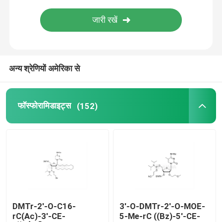
वितरण प्रणाली
कस्टम सेवा
अन्य श्रेणियों अमेरिका से
फॉस्फोरामिडाइट्स
(152)
DMTr-2'-O-C16-
3'-O-DMTr-2'-O-MOE-
rC(Ac)-3'-CE-
5-Me-rC ((Bz)-5'-CE-