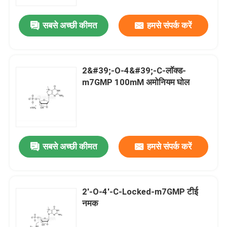
सबसे अच्छी कीमत
हमसे संपर्क करें
हमारे बारे में
कारखाना भ्रमण
2&#39;-O-4&#39;-C-लॉक्ड-
m7GMP 100mM अमोनियम घोल
गुणवत्ता नियंत्रण
संपर्क करें
सबसे अच्छी कीमत
हमसे संपर्क करें
समाचार
मामलों
2'-O-4'-C-Locked-m7GMP टीई
नमक
फॉस्फोरामिडाइट्स