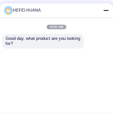
फ्लोरोसेइन-12-डीयूटीपी 1
डीएडीपी डिसोडियम नमक
HEFEI HUANA
एमएम सोडियम समाधान
10:01 AM
सबसे अच्छी कीमत
सबसे अच्छी कीमत
Good day, what product are you looking 
for?
हमसे संपर्क करें
हमसे संपर्क करें
और देखो
होम
हमारे बारे में
हमसे संपर्क करें
Desktop Site
साइटमैप
गोपनीयता नीति