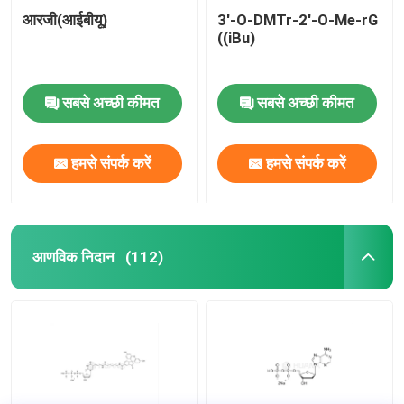
आरजी(आईबीयू)
3'-O-DMTr-2'-O-Me-rG
((iBu)
सबसे अच्छी कीमत
सबसे अच्छी कीमत
हमसे संपर्क करें
हमसे संपर्क करें
आणविक निदान
(112)