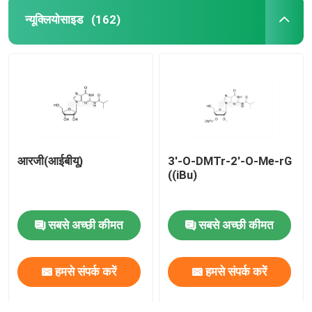
न्यूक्लियोसाइड
(162)
आरजी(आईबीयू)
3'-O-DMTr-2'-O-Me-rG
((iBu)
सबसे अच्छी कीमत
सबसे अच्छी कीमत
हमसे संपर्क करें
हमसे संपर्क करें