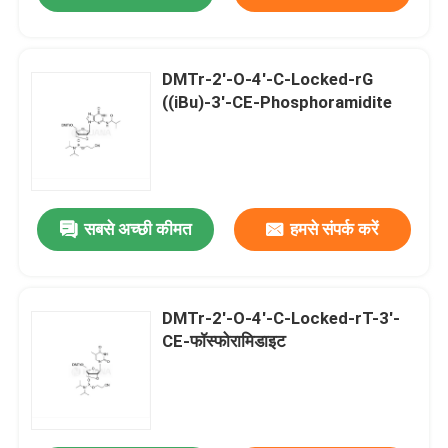
DMTr-2'-O-4'-C-Locked-rG
((iBu)-3'-CE-Phosphoramidite
सबसे अच्छी कीमत
हमसे संपर्क करें
DMTr-2'-O-4'-C-Locked-rT-3'-
CE-फॉस्फोरामिडाइट