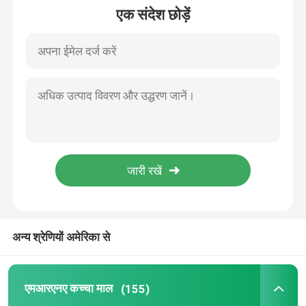
एक संदेश छोड़ें
एमआरएनए कच्चा माल
फॉस्फोरस अभिकर्मक
सुक्सिनेट
न्यूक्लियोसाइड
आणविक निदान
अन्य श्रेणियों अमेरिका से
फ्लोरोसेंट रंग
एमआरएनए कच्चा माल
(155)
ओलिगो संश्लेषण अभिकर्मक