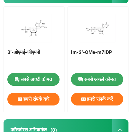
वितरण प्रणाली
कस्टम सेवा
3'-ओएमई-जीएमपी
Im-2'-OMe-m7IDP
सबसे अच्छी कीमत
सबसे अच्छी कीमत
हमसे संपर्क करें
हमसे संपर्क करें
फॉस्फोरस अभिकर्मक
(8)