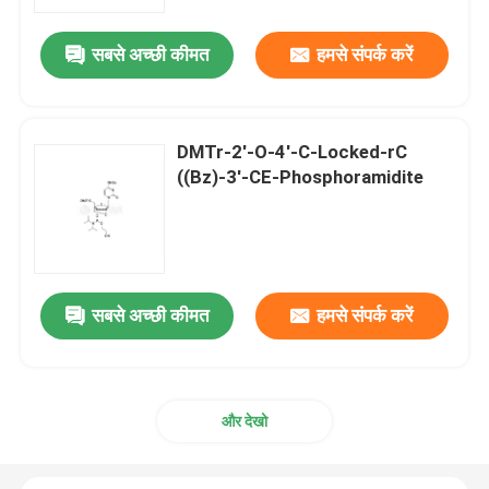
सबसे अच्छी कीमत
हमसे संपर्क करें
हमारे बारे में
कारखाना भ्रमण
DMTr-2'-O-4'-C-Locked-rC
((Bz)-3'-CE-Phosphoramidite
गुणवत्ता नियंत्रण
संपर्क करें
सबसे अच्छी कीमत
हमसे संपर्क करें
समाचार
मामलों
और देखो
फॉस्फोरामिडाइट्स