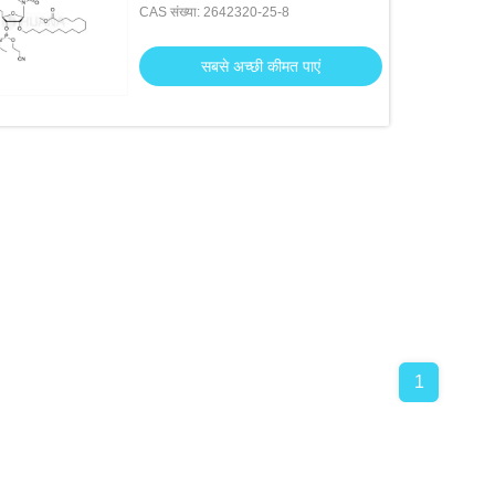
rU-3'-CE-फोस्फोरामिडाइट
CAS संख्या: 2642320-25-8
सबसे अच्छी कीमत पाएं
1