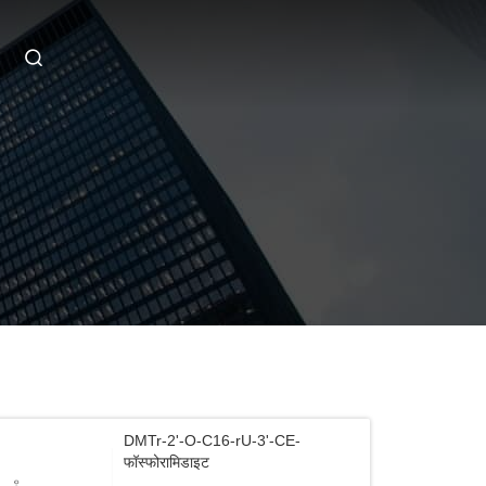
DMTr-2'-O-C16-rU-3'-CE-
फॉस्फोरामिडाइट