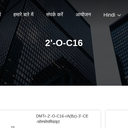
ो
हमारे बारे में
संपर्क करें
आयोजन
Hindi
2'-O-C16
DMTr-2'-O-C16-rA(Bz)-3'-CE
-फोस्फोरामिडाइट