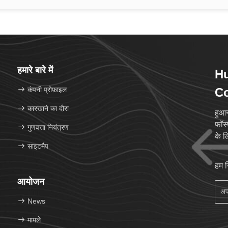
हमारे बारे में
Hu
कंपनी प्रोफ़ाइल
Co
कारखाने का दौरा
हुआन
फॉस्
गुणवत्ता नियंत्रण
के ल
साइटमैप
हम 
आयोजन
News
मामले