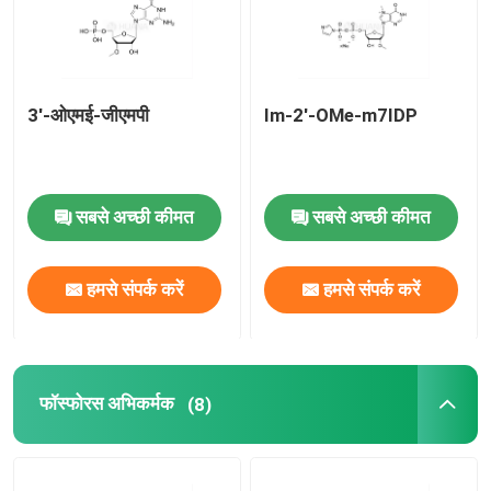
हमारे बारे में
3'-ओएमई-जीएमपी
Im-2'-OMe-m7IDP
कारखाना भ्रमण
गुणवत्ता नियंत्रण
सबसे अच्छी कीमत
सबसे अच्छी कीमत
संपर्क करें
हमसे संपर्क करें
हमसे संपर्क करें
समाचार
फॉस्फोरस अभिकर्मक
(8)
मामलों
फॉस्फोरामिडाइट्स