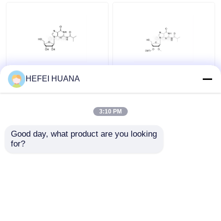
आरजी(आईबीयू)
3'-O-DMTr-2'-O-Me-rG
HEFEI HUANA
((iBu)
3:10 PM
सबसे अच्छी कीमत
सबसे अच्छी कीमत
Good day, what product are you looking 
for?
हमसे संपर्क करें
हमसे संपर्क करें
और देखो