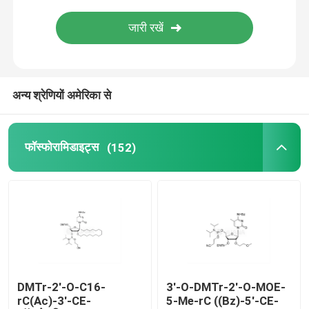
वितरण प्रणाली
कस्टम सेवा
अन्य श्रेणियों अमेरिका से
फॉस्फोरामिडाइट्स
(152)
DMTr-2'-O-C16-
3'-O-DMTr-2'-O-MOE-
rC(Ac)-3'-CE-
5-Me-rC ((Bz)-5'-CE-