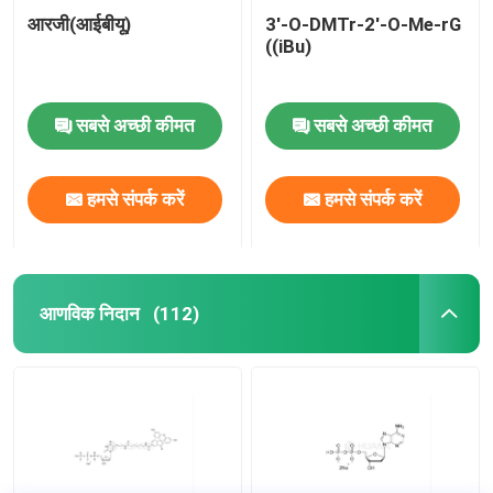
आरजी(आईबीयू)
3'-O-DMTr-2'-O-Me-rG
((iBu)
सबसे अच्छी कीमत
सबसे अच्छी कीमत
हमसे संपर्क करें
हमसे संपर्क करें
आणविक निदान
(112)