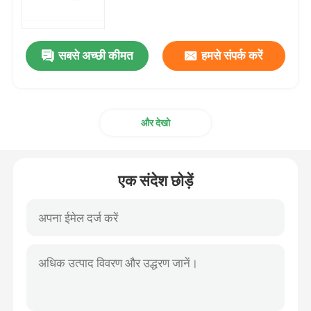
एमआरएनए कच्चा माल
सबसे अच्छी कीमत
हमसे संपर्क करें
फॉस्फोरस अभिकर्मक
और देखो
सुक्सिनेट
न्यूक्लियोसाइड
एक संदेश छोड़ें
आणविक निदान
फ्लोरोसेंट रंग
ओलिगो संश्लेषण अभिकर्मक