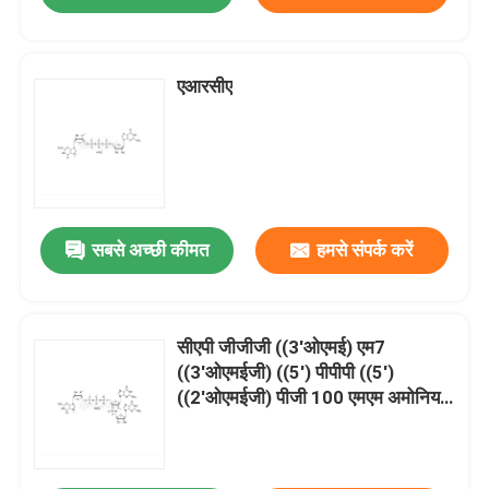
एआरसीए
सबसे अच्छी कीमत
हमसे संपर्क करें
सीएपी जीजीजी ((3'ओएमई) एम7
((3'ओएमईजी) ((5') पीपीपी ((5')
((2'ओएमईजी) पीजी 100 एमएम अमोनियम
समाधान