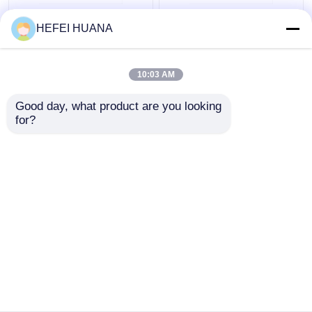
फ्लोरोसेइन-12-डीयूटीपी 1
डीएडीपी डिसोडियम नमक
HEFEI HUANA
एमएम सोडियम समाधान
10:03 AM
सबसे अच्छी कीमत
सबसे अच्छी कीमत
Good day, what product are you looking 
for?
हमसे संपर्क करें
हमसे संपर्क करें
और देखो
होम
हमारे बारे में
हमसे संपर्क करें
Desktop Site
साइटमैप
गोपनीयता नीति