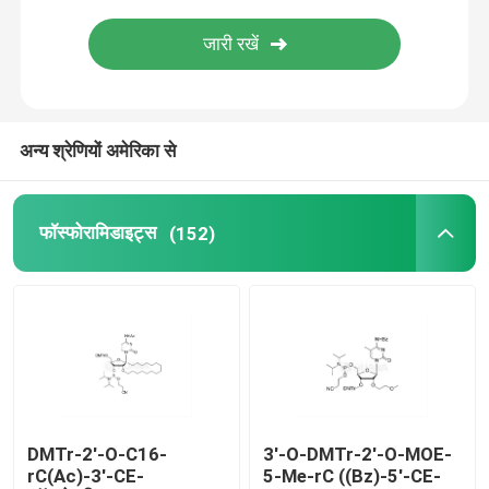
वितरण प्रणाली
कस्टम सेवा
अन्य श्रेणियों अमेरिका से
फॉस्फोरामिडाइट्स
(152)
DMTr-2'-O-C16-
3'-O-DMTr-2'-O-MOE-
rC(Ac)-3'-CE-
5-Me-rC ((Bz)-5'-CE-