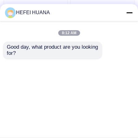
आरजी(आईबीयू)
3'-O-DMTr-2'-O-Me-rG
HEFEI HUANA
((iBu)
8:12 AM
सबसे अच्छी कीमत
सबसे अच्छी कीमत
Good day, what product are you looking 
for?
हमसे संपर्क करें
हमसे संपर्क करें
और देखो
होम
हमारे बारे में
हमसे संपर्क करें
Desktop Site
साइटमैप
गोपनीयता नीति