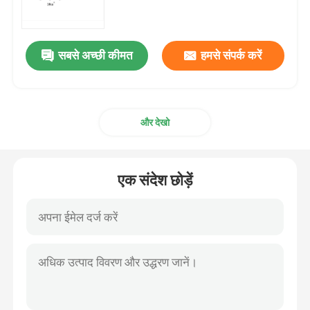
एमआरएनए कच्चा माल
सबसे अच्छी कीमत
हमसे संपर्क करें
फॉस्फोरस अभिकर्मक
और देखो
सुक्सिनेट
न्यूक्लियोसाइड
एक संदेश छोड़ें
आणविक निदान
फ्लोरोसेंट रंग
ओलिगो संश्लेषण अभिकर्मक