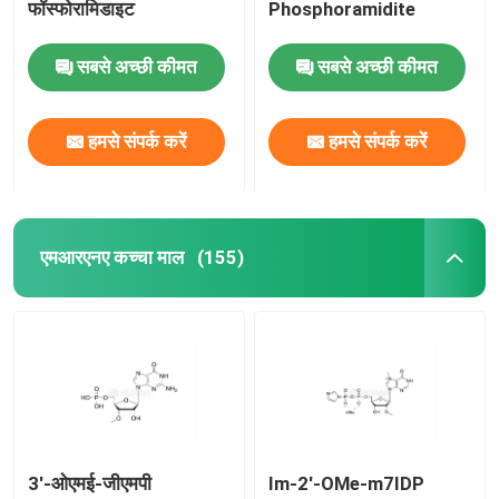
फॉस्फोरामिडाइट
Phosphoramidite
सबसे अच्छी कीमत
सबसे अच्छी कीमत
हमसे संपर्क करें
हमसे संपर्क करें
एमआरएनए कच्चा माल
(155)
3'-ओएमई-जीएमपी
Im-2'-OMe-m7IDP