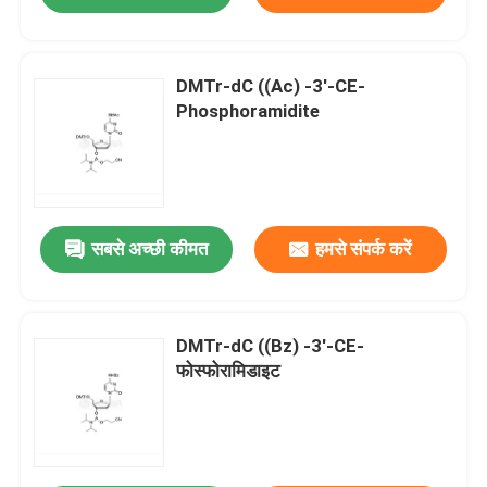
DMTr-dC ((Ac) -3'-CE-
Phosphoramidite
सबसे अच्छी कीमत
हमसे संपर्क करें
DMTr-dC ((Bz) -3'-CE-
फोस्फोरामिडाइट