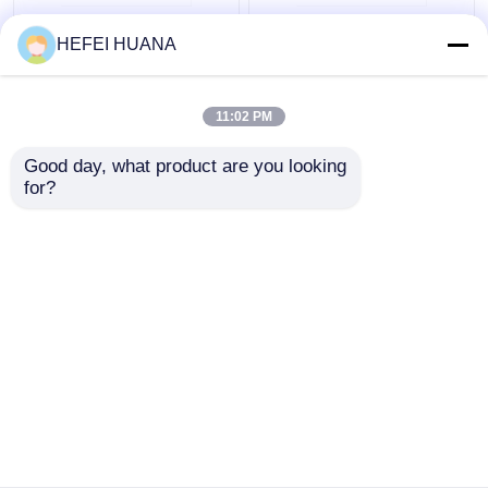
फ्लोरोसेइन-12-डीयूटीपी 1
डीएडीपी डिसोडियम नमक
HEFEI HUANA
एमएम सोडियम समाधान
11:02 PM
सबसे अच्छी कीमत
सबसे अच्छी कीमत
Good day, what product are you looking 
for?
हमसे संपर्क करें
हमसे संपर्क करें
और देखो
होम
हमारे बारे में
हमसे संपर्क करें
Desktop Site
साइटमैप
गोपनीयता नीति