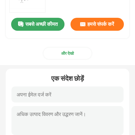
एमआरएनए कच्चा माल
सबसे अच्छी कीमत
हमसे संपर्क करें
फॉस्फोरस अभिकर्मक
और देखो
सुक्सिनेट
न्यूक्लियोसाइड
एक संदेश छोड़ें
आणविक निदान
फ्लोरोसेंट रंग
ओलिगो संश्लेषण अभिकर्मक