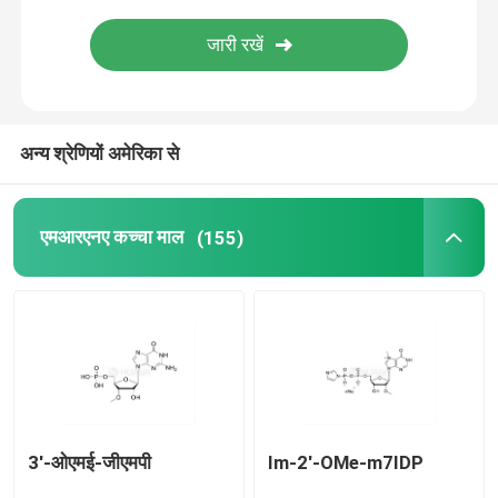
वितरण प्रणाली
कस्टम सेवा
अन्य श्रेणियों अमेरिका से
एमआरएनए कच्चा माल
(155)
3'-ओएमई-जीएमपी
Im-2'-OMe-m7IDP