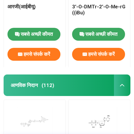
आरजी(आईबीयू)
3'-O-DMTr-2'-O-Me-rG
((iBu)
सबसे अच्छी कीमत
सबसे अच्छी कीमत
हमसे संपर्क करें
हमसे संपर्क करें
आणविक निदान
(112)